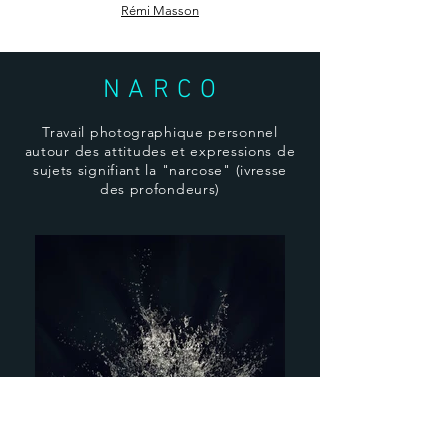
Rémi Masson
N A R C O
Travail photographique personnel
autour des attitudes et expressions de
sujets signifiant la "narcose" (ivresse
des profondeurs)